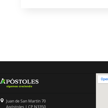
Juan de San Martín 70
Apóstoles | CP N3350